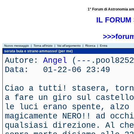
1° Forum di Astronomia amator
IL FORUM 
>>>forum
Nuovo messaggio
|
Torna all'inizio
|
Vai all'argomento
|
Ricerca
|
Entra
serata buia e strano ammasso! (per me)
Autore:
Angel
(---.pool8252
Data: 01-22-06 23:49
Ciao a tutti! stasera, torn
a fare un giro sul castello
le luci erano spente, alzo 
magicamente NERO!! ad occhi
qualsiasi direzione. Al che