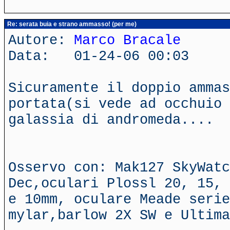
Re: serata buia e strano ammasso! (per me)
Autore:
Marco Bracale
Data: 01-24-06 00:03
Sicuramente il doppio ammas
portata(si vede ad occhuio 
galassia di andromeda....
Osservo con: Mak127 SkyWatc
Dec,oculari Plossl 20, 15, 
e 10mm, oculare Meade serie
mylar,barlow 2X SW e Ultima