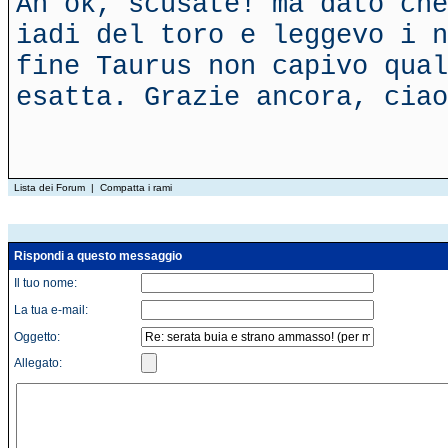
Ah ok, scusate! ma dato che
iadi del toro e leggevo i n
fine Taurus non capivo qual
esatta. Grazie ancora, ciao
Lista dei Forum
|
Compatta i rami
Rispondi a questo messaggio
Il tuo nome:
La tua e-mail:
Oggetto:
Allegato: